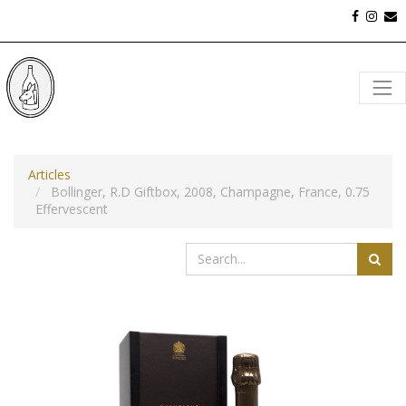
Articles
Bollinger, R.D Giftbox, 2008, Champagne, France, 0.75
Effervescent