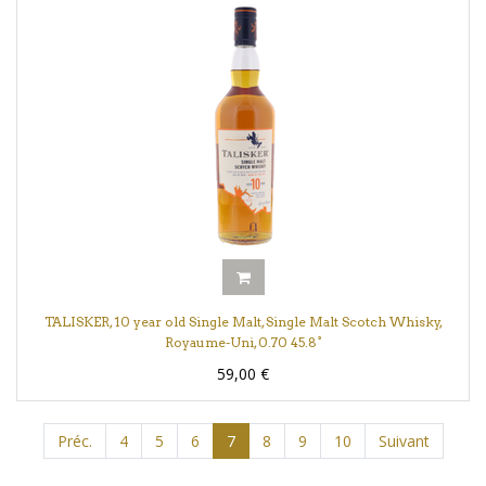
TALISKER, 10 year old Single Malt, Single Malt Scotch Whisky,
Royaume-Uni, 0.70 45.8°
59,00
€
Préc.
4
5
6
7
8
9
10
Suivant