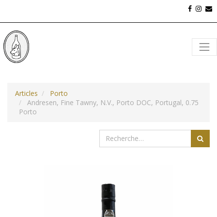
Articles
Porto
Andresen, Fine Tawny, N.V., Porto DOC, Portugal, 0.75
Porto