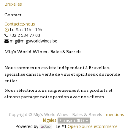
Bruxelles
Contact
Contactez-nous
⏲️
Lu-Sa : 11h - 19h
+32 2 534 77 03
mig@migsworldwines.be
Mig’s World Wines - Bales & Barrels
Nous sommes un caviste indépendant à Bruxelles,
spécialisé dans la vente de vins et spiritueux du monde
entier
Nous sélectionnons soigneusement nos produits et
aimons partager notre passion avec nos clients.
Copyright ©
Mig’s World Wines - Bales & Barrels
-
mentions
légales
Français (BE)
Powered by
- Le #1
Open Source eCommerce