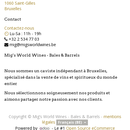
1060 Saint-Gilles
Bruxelles
Contact
Contactez-nous
⏲️
Lu-Sa : 11h - 19h
+32 2 534 77 03
mig@migsworldwines.be
Mig’s World Wines - Bales & Barrels
Nous sommes un caviste indépendant à Bruxelles,
spécialisé dans la vente de vins et spiritueux du monde
entier
Nous sélectionnons soigneusement nos produits et
aimons partager notre passion avec nos clients.
Copyright ©
Mig’s World Wines - Bales & Barrels
-
mentions
légales
Français (BE)
Powered by
- Le #1
Open Source eCommerce